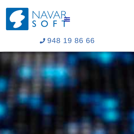
Ir
al
contenido
948 19 86 66